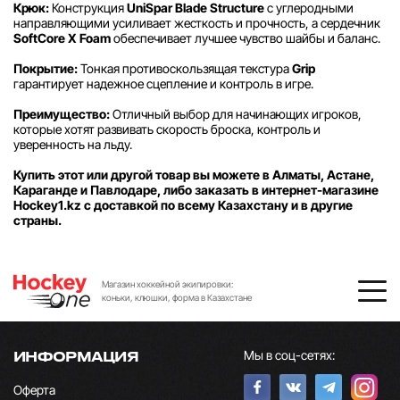
Крюк:
Конструкция
UniSpar Blade Structure
с углеродными
направляющими усиливает жесткость и прочность, а сердечник
SoftCore X Foam
обеспечивает лучшее чувство шайбы и баланс.
Покрытие:
Тонкая противоскользящая текстура
Grip
гарантирует надежное сцепление и контроль в игре.
Преимущество:
Отличный выбор для начинающих игроков,
которые хотят развивать скорость броска, контроль и
уверенность на льду.
Купить этот или другой товар вы можете в Алматы, Астане,
Караганде и Павлодаре, либо заказать в интернет-магазине
Hockey1.kz с доставкой по всему Казахстану и в другие
страны.
Магазин хоккейной экипировки:
коньки, клюшки, форма в Казахстане
Мы в соц-сетях:
ИНФОРМАЦИЯ
Оферта