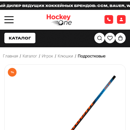
ИЛЕР ВЕДУЩИХ ХОККЕЙНЫХ БРЕНДОВ: CCM, BAUER, WAR
КАТАЛОГ
Главная
/
Каталог
/
Игрок
/
Клюшки
/
Подростковые
%