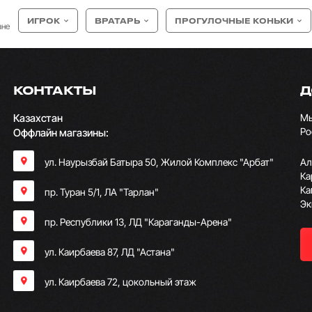
ИГРОК
ВРАТАРЬ
ПРОГУЛОЧНЫЕ КОНЬКИ
ане
КОНТАКТЫ
Д
Казахстан
Мы
Ро
Оффлайн магазины:
ул. Наурызбай Батыра 50, Жилой Комплекс "Арбат"
Ал
Ка
Ка
пр. Туран 5/1, ЛА "Тарлан"
Эк
пр. Республики 13, ​ЛД "Караганды-Арена"
ул. Каирбаева 87, ЛД "Астана"
ул. Каирбаева 72, цокольный этаж