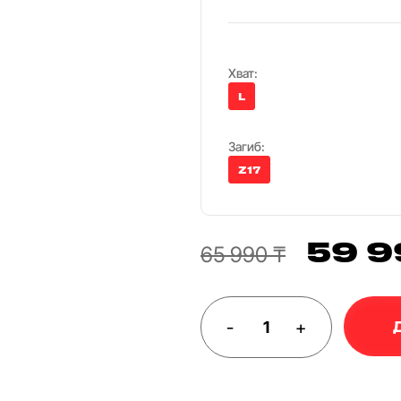
Хват:
L
Загиб:
Z17
59 9
65 990 ₸
-
+