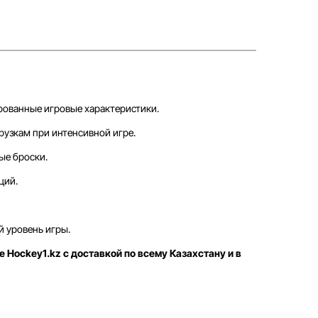
рованные игровые характеристики.
рузкам при интенсивной игре.
ые броски.
ций.
й уровень игры.
е Hockey1.kz с доставкой по всему Казахстану и в