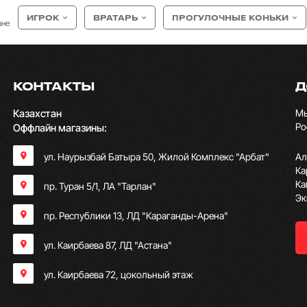
ИГРОК
ВРАТАРЬ
ПРОГУЛОЧНЫЕ КОНЬКИ
ане
КОНТАКТЫ
Д
Казахстан
Мы
Ро
Оффлайн магазины:
ул. Наурызбай Батыра 50, Жилой Комплекс "Арбат"
Ал
Ка
Ка
пр. Туран 5/1, ЛА "Тарлан"
Эк
пр. Республики 13, ​ЛД "Караганды-Арена"
ул. Каирбаева 87, ЛД "Астана"
ул. Каирбаева 72, цокольный этаж