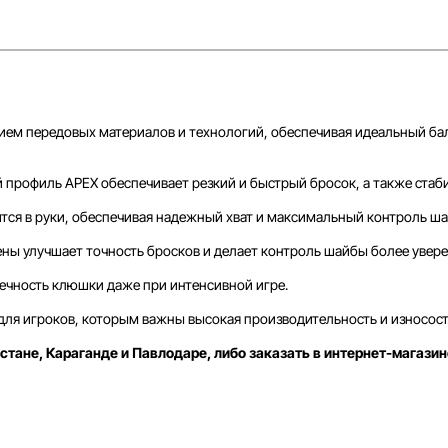
ием передовых материалов и технологий, обеспечивая идеальный ба
профиль APEX обеспечивает резкий и быстрый бросок, а также стаб
тся в руки, обеспечивая надежный хват и максимальный контроль ш
ены улучшает точность бросков и делает контроль шайбы более увер
ечность клюшки даже при интенсивной игре.
ля игроков, которым важны высокая производительность и износост
стане, Караганде и Павлодаре, либо заказать в интернет-магазин