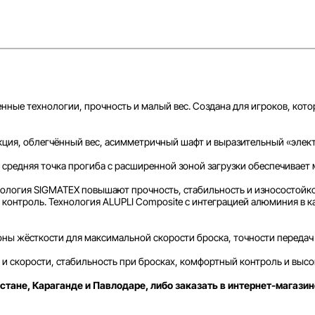
ные технологии, прочность и малый вес. Создана для игроков, кото
кция, облегчённый вес, асимметричный шафт и выразительный «элек
я средняя точка прогиба с расширенной зоной загрузки обеспечивае
ология SIGMATEX повышают прочность, стабильность и износостойко
контроль. Технология ALUPLI Composite с интеграцией алюминия в ка
 зоны жёсткости для максимальной скорости броска, точности передач
 скорости, стабильность при бросках, комфортный контроль и высок
стане, Караганде и Павлодаре, либо заказать в интернет-магазин