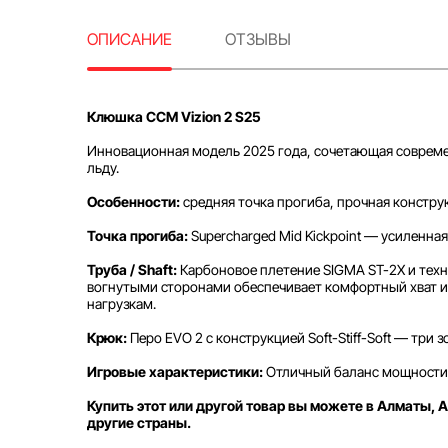
ОПИСАНИЕ
ОТЗЫВЫ
Клюшка CCM Vizion 2 S25
Инновационная модель 2025 года, сочетающая современ
льду.
Особенности:
средняя точка прогиба, прочная констру
Точка прогиба:
Supercharged Mid Kickpoint — усиленна
Труба / Shaft:
Карбоновое плетение SIGMA ST-2X и техн
вогнутыми сторонами обеспечивает комфортный хват и 
нагрузкам.
Крюк:
Перо EVO 2 с конструкцией Soft-Stiff-Soft — три
Игровые характеристики:
Отличный баланс мощности и
Купить этот или другой товар вы можете в Алматы, А
другие страны.