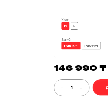
Хват:
R
L
Загиб:
P28+1/4
P29+1/4
146 990 ₸
-
+