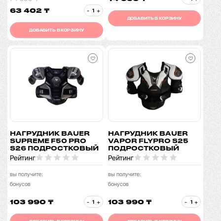
63 402 ₸
-
+
ДОБАВИТЬ В КОРЗИНУ
ДОБАВИТЬ В КОРЗИНУ
НАГРУДНИК BAUER
НАГРУДНИК BAUER
SUPREME F50 PRO
VAPOR FLYPRO S25
S26 ПОДРОСТКОВЫЙ
ПОДРОСТКОВЫЙ
Рейтинг
Рейтинг
вы получите:
вы получите:
бонусов
бонусов
103 990 ₸
103 990 ₸
-
+
-
+