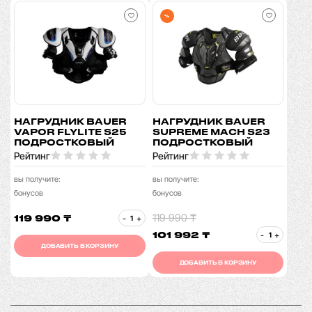
%
НАГРУДНИК BAUER
НАГРУДНИК BAUER
VAPOR FLYLITE S25
SUPREME MACH S23
ПОДРОСТКОВЫЙ
ПОДРОСТКОВЫЙ
Рейтинг
Рейтинг
вы получите:
вы получите:
бонусов
бонусов
119 990 ₸
119 990 ₸
-
+
101 992 ₸
-
+
ДОБАВИТЬ В КОРЗИНУ
ДОБАВИТЬ В КОРЗИНУ