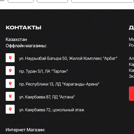
КОНТАКТЫ
Д
Казахстан
Мы
Ро
Оффлайн магазины:
ул. Наурызбай Батыра 50, Жилой Комплекс "Арбат"
Ал
Ка
Ка
пр. Туран 5/1, ЛА "Тарлан"
Эк
пр. Республики 13, ​ЛД "Караганды-Арена"
ул. Каирбаева 87, ЛД "Астана"
ул. Каирбаева 72, цокольный этаж
Интернет Магазин: