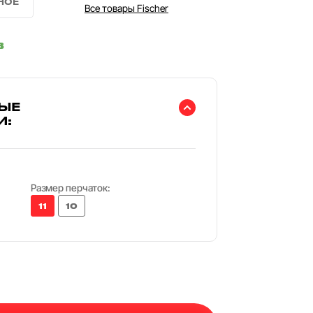
Все товары Fischer
в
ЫЕ
И:
Размер перчаток:
11
10