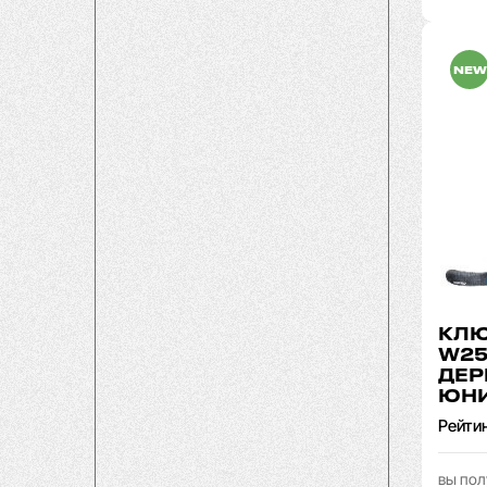
NEW
КЛЮ
W25
ДЕР
ЮН
Рейти
вы пол