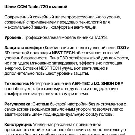
Шлем CCM Tacks 720 с маской
Современный хоккейный шлем профессионального уровня,
созданный с применением передовых технологий для
максимальной защиты, комфорта и вентиляции.
Уровень:
Профессиональная модель линейки TACKS.
Защита и комфорт:
Комбинация интеллектуальной пены
D3O
и
3D-печатной подкладки
NEST TECH
обеспечивает высокий
уровень безопасности. Пена D3O остаётся мягкой для комфорта,
но при ударе мгновенно затвердевает, эффективно поглощая
энергию. Вставки NEST TECH улучшают вентиляцию и
дополнительно повышают уровень защиты.
Технологии:
Интеграция решений
AER-TEC
и
I.Q. SHION DRY
способствует эффективному отводу влаги и поддержанию
комфортного микроклимата внутри шлема.
Регулировка:
Система быстрой настройки без инструментов с
самонастраивающимся затылочным упором позволяет легко
адаптировать шлем под индивидуальную форму головы.
Конструкция:
Усиленная раковина с повышенной
пространственной жёсткостью обеспечивает дополнительную
защиту по бокам и стабильную посадку даже при интенсивной