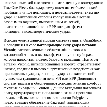
пластика высокой плотности и имеет цельную конструкцию
True One-Piece, благодаря чему шлем имеет более низкий
профиль и лучше поглощает, и перераспределяет энергию
удара. С внутренней стороны корпус шлема выстлан
базовым вкладышем, выполненным из легкой,
влагоотталкивающей пены EPP, которая эффективно
поглощает высокоэнергетические удары.
Используемая в данной модели система защиты OmniShock
+ объединяет в себе
поглощающие силу удара вставки
Viconic
, расположенные в области лба, висков и в
затылочной части, и высокоэффективную пену Impax,
которая наноситься поверх базового вкладыша. При этом
вставки Viconic, интегрированные в корпус, отрабатывают
низкие, средние и высоко энергетические воздействия как
при линейных ударах, так и при ударах по касательной
лучше, чем традиционная пена VN или EPP. Дополняют
систему защиты и обеспечивают дополнительный комфорт
съемные вкладыши Comfort. Данные вкладыши поглощают
влагу, предотвращая ее попадание в глаза, а пропитка
вкладышей, выполненная по технологии Polygiene,
предотвращает образование бактерий, вызывающих