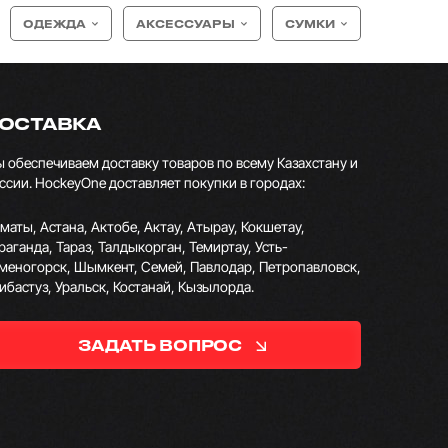
ОДЕЖДА
АКСЕССУАРЫ
СУМКИ
ОСТАВКА
 обеспечиваем доставку товаров по всему Казахстану и
ссии. HockeyOne доставляет покупки в городах:
маты, Астана, Актобе, Актау, Атырау, Кокшетау,
раганда, Тараз, Талдыкорган, Темиртау, Усть-
меногорск, Шымкент, Семей, Павлодар, Петропавловск,
ибастуз, Уральск, Костанай, Кызылорда.
ЗАДАТЬ ВОПРОС