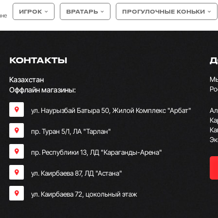
ИГРОК
ВРАТАРЬ
ПРОГУЛОЧНЫЕ КОНЬКИ
ане
КОНТАКТЫ
Д
Казахстан
Мы
Ро
Оффлайн магазины:
ул. Наурызбай Батыра 50, Жилой Комплекс "Арбат"
Ал
Ка
Ка
пр. Туран 5/1, ЛА "Тарлан"
Эк
пр. Республики 13, ​ЛД "Караганды-Арена"
ул. Каирбаева 87, ЛД "Астана"
ул. Каирбаева 72, цокольный этаж