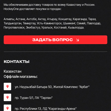
Мы обеспечиваем доставку товаров по всему Казахстану и России.
HockeyOne доставляет покупки в городах:
Алматы, Астана, Актобе, Актау, Атырау, Кокшетау, Караганда, Тараз,
Талдыкорган, Темиртау, Усть-Каменогорск, Шымкент, Семей, Павлодар,
Петропавловск, Экибастуз, Уральск, Костанай, Кызылорда.
ЗАДАТЬ ВОПРОС
КОНТАКТЫ
Казахстан
Оффлайн магазины:
ул. Наурызбай Батыра 50, Жилой Комплекс "Арбат"
пр. Туран 5/1, ЛА "Тарлан"
пр. Республики 13, ​ЛД "Караганды-Арена"