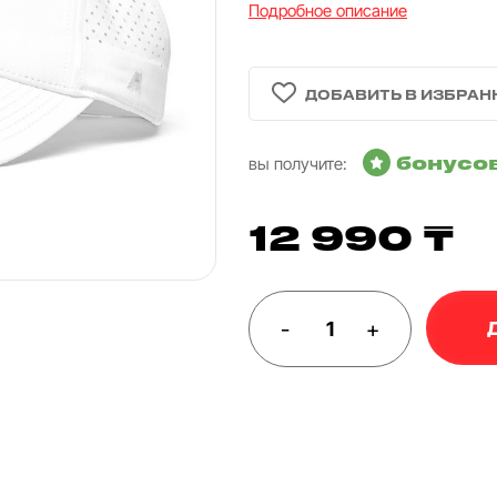
Подробное описание
бонусо
вы получите:
12 990 ₸
-
+