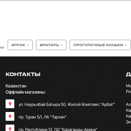
ИГРОК
ВРАТАРЬ
ПРОГУЛОЧНЫЕ КОНЬКИ
ане
КОНТАКТЫ
Д
Казахстан
Мы
Ро
Оффлайн магазины:
ул. Наурызбай Батыра 50, Жилой Комплекс "Арбат"
Ал
Ка
Ка
пр. Туран 5/1, ЛА "Тарлан"
Эк
пр. Республики 13, ​ЛД "Караганды-Арена"