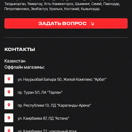
Талдыкорган, Темиртау, Усть-Каменогорск, Шымкент, Семей, Павлодар,
Петропавловск, Экибастуз, Уральск, Костанай, Кызылорда.
ЗАДАТЬ ВОПРОС
КОНТАКТЫ
Казахстан
Оффлайн магазины:
ул. Наурызбай Батыра 50, Жилой Комплекс "Арбат"
пр. Туран 5/1, ЛА "Тарлан"
пр. Республики 13, ​ЛД "Караганды-Арена"
ул. Каирбаева 87, ЛД "Астана"
ул. Каирбаева 72, цокольный этаж