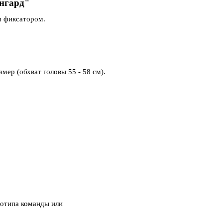
нгард"
м фиксатором.
мер (обхват головы 55 - 58 см).
отипа команды или