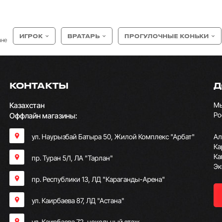
ИГРОК
ВРАТАРЬ
ПРОГУЛОЧНЫЕ КОНЬКИ
ане
КОНТАКТЫ
Д
Казахстан
Мы
Ро
Оффлайн магазины:
ул. Наурызбай Батыра 50, Жилой Комплекс "Арбат"
Ал
Ка
Ка
пр. Туран 5/1, ЛА "Тарлан"
Эк
пр. Республики 13, ​ЛД "Караганды-Арена"
ул. Каирбаева 87, ЛД "Астана"
ул. Каирбаева 72, цокольный этаж