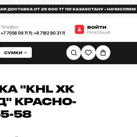
СТАВКА ОТ 25 000 ТГ ПО КАЗАХСТАНУ
НАЧИСЛЯЕМ БОНУ
Телефон:
ВОЙТИ
Регистрация
+7 7056 09 11 11
;
+8 7182 90 31 11
СУМКИ
А "KHL ХК
" КРАСНО-
5-58