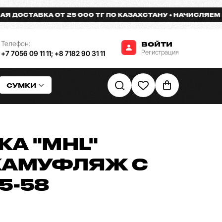
ОСТАВКА ОТ 25 000 ТГ ПО КАЗАХСТАНУ
НАЧИСЛЯЕМ БОН
Телефон:
ВОЙТИ
Регистрация
+7 7056 09 11 11
;
+8 7182 90 31 11
СУМКИ
КА "MHL"
КАМУФЛЯЖ С
5-58