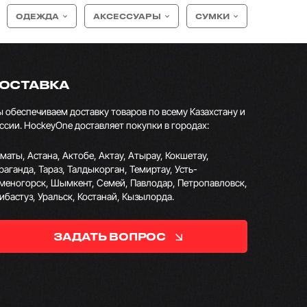
ОДЕЖДА
АКСЕССУАРЫ
СУМКИ
ОСТАВКА
 обеспечиваем доставку товаров по всему Казахстану и
ссии. HockeyOne доставляет покупки в городах:
маты, Астана, Актобе, Актау, Атырау, Кокшетау,
раганда, Тараз, Талдыкорган, Темиртау, Усть-
меногорск, Шымкент, Семей, Павлодар, Петропавловск,
ибастуз, Уральск, Костанай, Кызылорда.
ЗАДАТЬ ВОПРОС