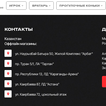
ИГРОК
ВРАТАРЬ
ПРОГУЛОЧНЫЕ КОНЬКИ
ане
КОНТАКТЫ
Д
Казахстан
Мы
Ро
Оффлайн магазины:
ул. Наурызбай Батыра 50, Жилой Комплекс "Арбат"
Ал
Ка
Ка
пр. Туран 5/1, ЛА "Тарлан"
Эк
пр. Республики 13, ​ЛД "Караганды-Арена"
ул. Каирбаева 87, ЛД "Астана"
ул. Каирбаева 72, цокольный этаж