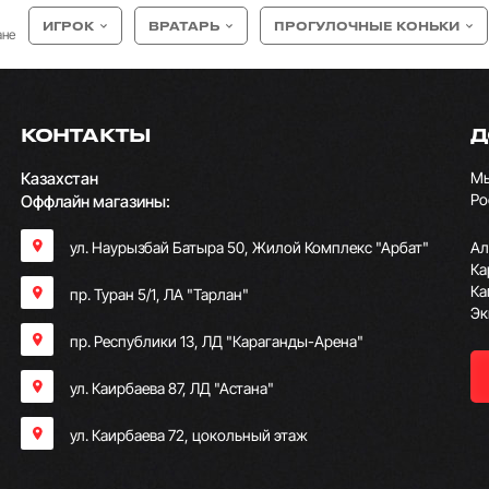
ИГРОК
ВРАТАРЬ
ПРОГУЛОЧНЫЕ КОНЬКИ
ане
КОНТАКТЫ
Д
Казахстан
Мы
Ро
Оффлайн магазины:
ул. Наурызбай Батыра 50, Жилой Комплекс "Арбат"
Ал
Ка
Ка
пр. Туран 5/1, ЛА "Тарлан"
Эк
пр. Республики 13, ​ЛД "Караганды-Арена"
ул. Каирбаева 87, ЛД "Астана"
ул. Каирбаева 72, цокольный этаж