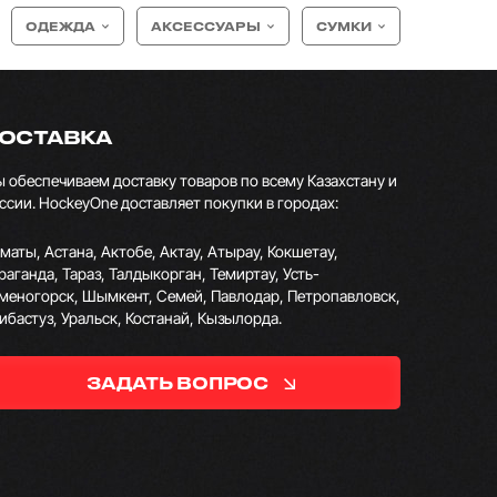
ОДЕЖДА
АКСЕССУАРЫ
СУМКИ
ОСТАВКА
 обеспечиваем доставку товаров по всему Казахстану и
ссии. HockeyOne доставляет покупки в городах:
маты, Астана, Актобе, Актау, Атырау, Кокшетау,
раганда, Тараз, Талдыкорган, Темиртау, Усть-
меногорск, Шымкент, Семей, Павлодар, Петропавловск,
ибастуз, Уральск, Костанай, Кызылорда.
ЗАДАТЬ ВОПРОС