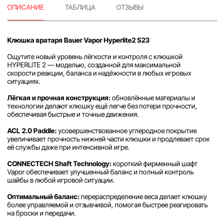
ОПИСАНИЕ
ТАБЛИЦА
ОТЗЫВЫ
Клюшка вратаря Bauer Vapor Hyperlite2 S23
Ощутите новый уровень лёгкости и контроля с клюшкой
HYPERLITE 2 — моделью, созданной для максимальной
скорости реакции, баланса и надёжности в любых игровых
ситуациях.
Лёгкая и прочная конструкция:
обновлённые материалы и
технологии делают клюшку ещё легче без потери прочности,
обеспечивая быстрые и точные движения.
ACL 2.0 Paddle:
усовершенствованное углеродное покрытие
увеличивает прочность нижней части клюшки и продлевает срок
её службы даже при интенсивной игре.
CONNECTECH Shaft Technology:
короткий фирменный шафт
Vapor обеспечивает улучшенный баланс и полный контроль
шайбы в любой игровой ситуации.
Оптимальный баланс:
перераспределение веса делает клюшку
более управляемой и отзывчивой, помогая быстрее реагировать
на броски и передачи.