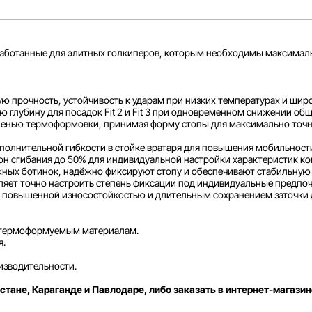
работанные для элитных голкиперов, которым необходимы максималь
ую прочность, устойчивость к ударам при низких температурах и ши
глубину для посадок Fit 2 и Fit 3 при одновременном снижении обще
пенью термоформовки, принимая форму стопы для максимально точн
полнительной гибкости в стойке вратаря для повышения мобильност
н сгибания до 50% для индивидуальной настройки характеристик ко
ных ботинок, надёжно фиксируют стопу и обеспечивают стабильную 
яет точно настроить степень фиксации под индивидуальные предпоч
я повышенной износостойкостью и длительным сохранением заточки д
 термоформуемым материалам.
я.
изводительности.
стане, Караганде и Павлодаре, либо заказать в интернет-магазин