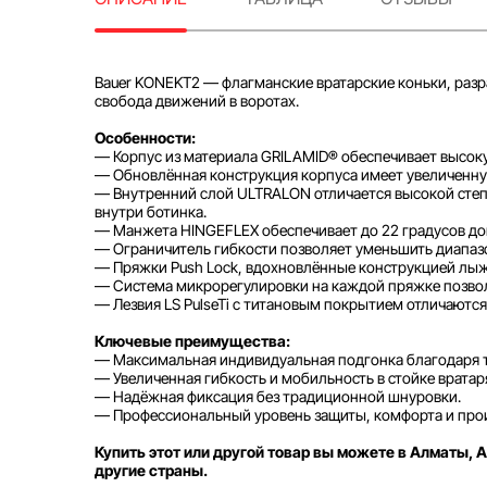
Bauer KONEKT2 — флагманские вратарские коньки, раз
свобода движений в воротах.
Особенности:
— Корпус из материала GRILAMID® обеспечивает высок
— Обновлённая конструкция корпуса имеет увеличенную 
— Внутренний слой ULTRALON отличается высокой сте
внутри ботинка.
— Манжета HINGEFLEX обеспечивает до 22 градусов до
— Ограничитель гибкости позволяет уменьшить диапазо
— Пряжки Push Lock, вдохновлённые конструкцией лыж
— Система микрорегулировки на каждой пряжке позвол
— Лезвия LS PulseTi с титановым покрытием отличаютс
Ключевые преимущества:
— Максимальная индивидуальная подгонка благодаря
— Увеличенная гибкость и мобильность в стойке вратар
— Надёжная фиксация без традиционной шнуровки.
— Профессиональный уровень защиты, комфорта и про
Купить этот или другой товар вы можете в Алматы, А
другие страны.