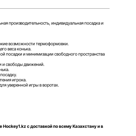
ная производительность, индивидуальная посадка и
рокие возможности термоформовки.
го веса конька.
ой посадки и минимизации свободного пространства
и и свободы движений.
нька.
посадку.
тения игрока.
ля уверенной игры в воротах.
е Hockey1.kz с доставкой по всему Казахстану и в