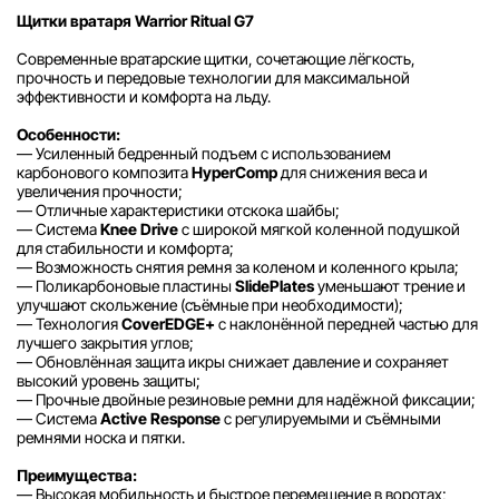
Щитки вратаря Warrior Ritual G7
Современные вратарские щитки, сочетающие лёгкость,
прочность и передовые технологии для максимальной
эффективности и комфорта на льду.
Особенности:
— Усиленный бедренный подъем с использованием
карбонового композита
HyperComp
для снижения веса и
увеличения прочности;
— Отличные характеристики отскока шайбы;
— Система
Knee Drive
с широкой мягкой коленной подушкой
для стабильности и комфорта;
— Возможность снятия ремня за коленом и коленного крыла;
— Поликарбоновые пластины
SlidePlates
уменьшают трение и
улучшают скольжение (съёмные при необходимости);
— Технология
CoverEDGE+
с наклонённой передней частью для
лучшего закрытия углов;
— Обновлённая защита икры снижает давление и сохраняет
высокий уровень защиты;
— Прочные двойные резиновые ремни для надёжной фиксации;
— Система
Active Response
с регулируемыми и съёмными
ремнями носка и пятки.
Преимущества:
— Высокая мобильность и быстрое перемещение в воротах;