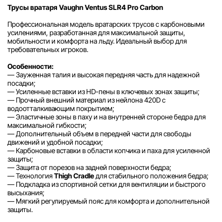
Трусы вратаря Vaughn Ventus SLR4 Pro Carbon
Профессиональная модель вратарских трусов с карбоновыми
усилениями, разработанная для максимальной защиты,
мобильности и комфорта на льду. Идеальный выбор для
требовательных игроков.
Особенности:
— Зауженная талия и высокая передняя часть для надежной
посадки;
— Усиленные вставки из HD-пены в ключевых зонах защиты;
— Прочный внешний материал из нейлона 420D с
водоотталкивающим покрытием;
— Эластичные зоны в паху и на внутренней стороне бедра для
максимальной гибкости;
— Дополнительный объем в передней части для свободы
движений и удобной посадки;
— Карбоновые вставки в области копчика и паха для усиленной
защиты;
— Защита от порезов на задней поверхности бедра;
— Технология
Thigh Cradle
для стабильного положения бедра;
— Подкладка из спортивной сетки для вентиляции и быстрого
высыхания;
— Мягкий регулируемый пояс для комфорта и дополнительной
защиты.