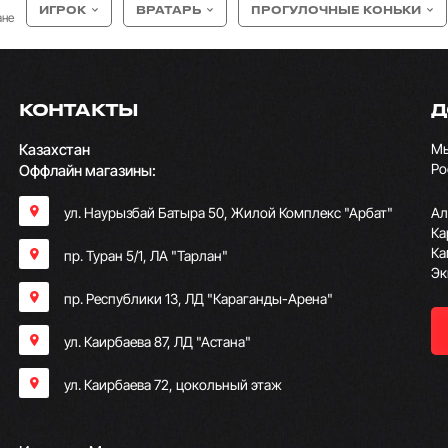
ИГРОК
ВРАТАРЬ
ПРОГУЛОЧНЫЕ КОНЬКИ
ане
КОНТАКТЫ
Д
Казахстан
Мы
Ро
Оффлайн магазины:
ул. Наурызбай Батыра 50, Жилой Комплекс "Арбат"
Ал
Ка
Ка
пр. Туран 5/1, ЛА "Тарлан"
Эк
пр. Республики 13, ​ЛД "Караганды-Арена"
ул. Каирбаева 87, ЛД "Астана"
ул. Каирбаева 72, цокольный этаж