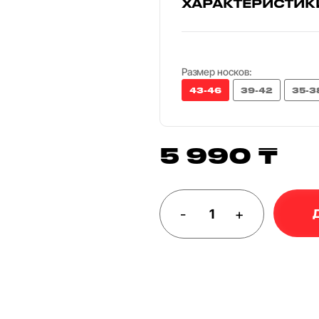
ХАРАКТЕРИСТИК
Размер носков:
43-46
39-42
35-3
5 990 ₸
-
+