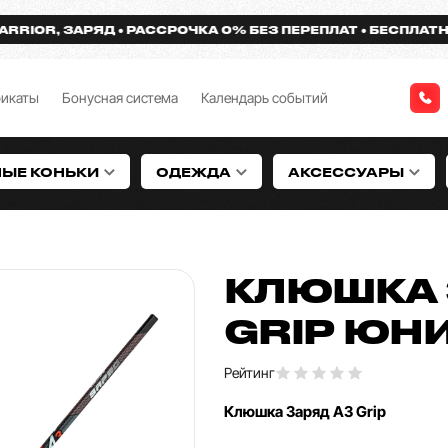
R, ЗАРЯД
РАССРОЧКА 0% БЕЗ ПЕРЕПЛАТ
БЕСПЛАТНАЯ ДО
фикаты
Бонусная система
Календарь событий
НЫЕ КОНЬКИ
ОДЕЖДА
АКСЕССУАРЫ
КЛЮШКА 
GRIP ЮН
Рейтинг
Клюшка Заряд A3 Grip