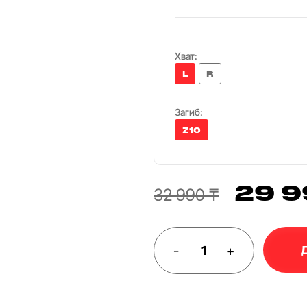
Хват:
L
R
Загиб:
Z10
29 9
32 990 ₸
-
+