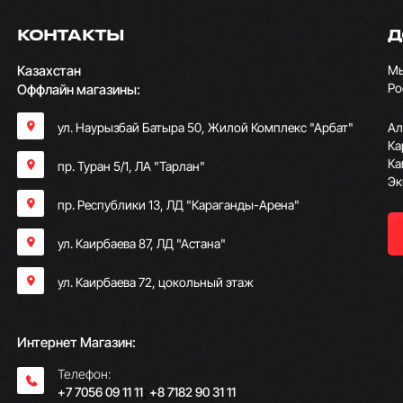
КОНТАКТЫ
Д
Казахстан
Мы
Ро
Оффлайн магазины:
ул. Наурызбай Батыра 50, Жилой Комплекс "Арбат"
Ал
Ка
Ка
пр. Туран 5/1, ЛА "Тарлан"
Эк
пр. Республики 13, ​ЛД "Караганды-Арена"
ул. Каирбаева 87, ЛД "Астана"
ул. Каирбаева 72, цокольный этаж
Интернет Магазин:
Телефон:
+7 7056 09 11 11
;
+8 7182 90 31 11