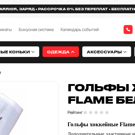
OR, ЗАРЯД
РАССРОЧКА 0% БЕЗ ПЕРЕПЛАТ
БЕСПЛАТНАЯ Д
фикаты
Бонусная система
Календарь событий
НЫЕ КОНЬКИ
ОДЕЖДА
АКСЕССУАРЫ
ы
ГОЛЬФЫ 
FLAME Б
Рейтинг
Гольфы хоккейные Flame
Дополнительные эластичные н