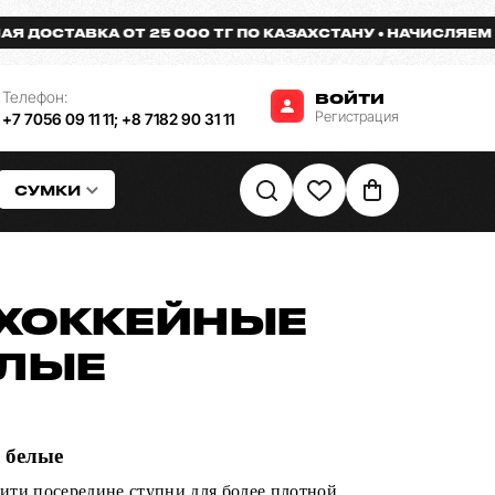
ОСТАВКА ОТ 25 000 ТГ ПО КАЗАХСТАНУ
НАЧИСЛЯЕМ БОН
Телефон:
ВОЙТИ
Регистрация
+7 7056 09 11 11
;
+8 7182 90 31 11
СУМКИ
ХОККЕЙНЫЕ
ЕЛЫЕ
 белые
ити посередине ступни для более плотной